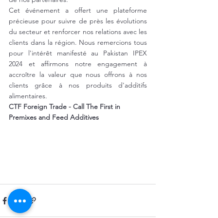
Cet événement a offert une plateforme 
précieuse pour suivre de près les évolutions 
du secteur et renforcer nos relations avec les 
clients dans la région. Nous remercions tous 
pour l'intérêt manifesté au Pakistan IPEX 
2024 et affirmons notre engagement à 
accroître la valeur que nous offrons à nos 
clients grâce à nos produits d'additifs 
alimentaires. 
CTF Foreign Trade - Call The First in 
Premixes and Feed Additives
CTF Foreign Trade Pakistan IPEX 2024, Produits d’Additifs Alimentaires (Premix), Amélioration de l’Efficacité de la Nutrition Animale, IPEX 2024 Pakistan, Secteur des Additifs Alimentaires 
au Pakistan, Additifs Alimentaires, Produits de Soutien à la Santé Animale, Salon des Additifs Alimentaires au Pakistan, Produits de Nutrition Animale, Produits Premix de CTF Foreign 
Trade, Promotion des Additifs Alimentaires au Pakistan, Qualité et Fiabilité des Additifs Alimentaires, IPEX Additifs Alimentaires du Pakistan, Exportation de Produits d’Additifs 
Alimentaires, Salon IPEX 2024