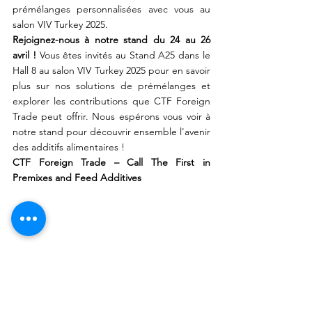
prémélanges personnalisées avec vous au 
salon VIV Turkey 2025.
Rejoignez-nous à notre stand du 24 au 26 
avril !
 Vous êtes invités au Stand A25 dans le 
Hall 8 au salon VIV Turkey 2025 pour en savoir 
plus sur nos solutions de prémélanges et 
explorer les contributions que CTF Foreign 
Trade peut offrir. Nous espérons vous voir à 
notre stand pour découvrir ensemble l'avenir 
des additifs alimentaires !
CTF Foreign Trade – Call The First in 
Premixes and Feed Additives
Solutions de prémélange, Prémélange d'additifs pour aliments, Salon VIV Turquie 2025, Prémélange CTF Foreign Trade, Salon des additifs pour aliments, Produits de prémélange 
pour la santé animale, Solutions de prémélange pour aliments, Produits de prémélange VIV Turquie, Prémélange haute performance, Additifs pour aliments dans le secteur de 
l'élevage, Salon VIV Turquie à Istanbul, Stand d'additifs pour aliments, Solutions de prémélange internationales, Prémélange et performance animale, Produits de prémélange VIV 
Turquie, Opportunités de salon des additifs pour aliments, Prémélange pour la nutrition animale, Innovations en prémélange dans l'industrie des aliments, Solutions de prémélange sur 
notre stand VIV Turquie, Opportunités de prémélange CTF Foreign Trade