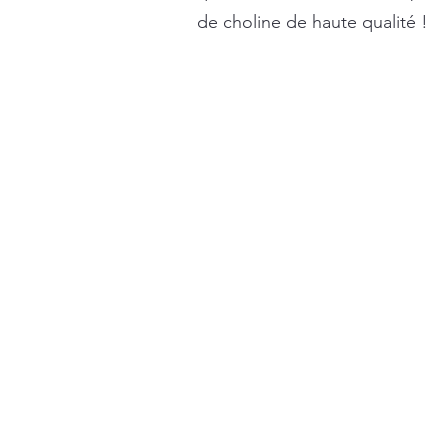
de choline de haute qualité !
Additif alimentaire chlorure de choline, Nutrition animale chlorure de choline, Ingrédient pr
chlorure de choline, Additif chlorure de choline