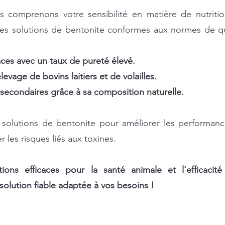
 comprenons votre sensibilité en matière de nutritio
es solutions de bentonite conformes aux normes de qua
caces avec un taux de pureté élevé.
levage de bovins laitiers et de volailles.
s secondaires grâce à sa composition naturelle.
olutions de bentonite pour améliorer les performance
r les risques liés aux toxines.
ons efficaces pour la santé animale et l'efficacité 
olution fiable adaptée à vos besoins !
nté animale, bentonite pour améliorer la qualité des aliments, additif alimentaire naturel, contrôle des toxines avec la bentonite, solutions naturelles pour la nutrition animal