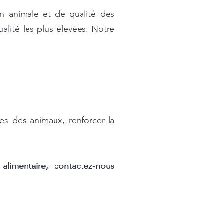
n animale et de qualité des
lité les plus élevées. Notre
s des animaux, renforcer la
alimentaire, contactez-nous
e, bentonite pour l'élevage de volailles, additif alimentaire pour bovins laitiers, additifs