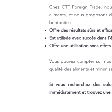
Chez CTF Foreign Trade, nous
aliments, et nous proposons d
bentonite :
Offre des résultats sûrs et effi
Est utilisée avec succès dans l'é
Offre une utilisation sans effet
Vous pouvez compter sur nos s
qualité des aliments et minimise
Si vous recherchez des soluti
immédiatement et trouvez une s
additif alimentaire à base de bentonite, bentonite liant de toxines, additif alimentaire pour la sa
pour améliorer les performances animales