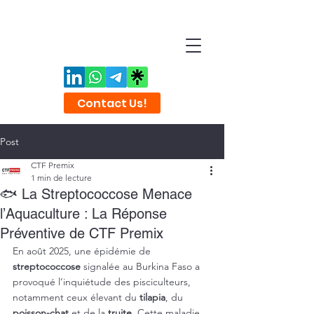
Contact Us!
Post
CTF Premix
1 min de lecture
🐟 La Streptococcose Menace
l’Aquaculture : La Réponse
Préventive de CTF Premix
En août 2025, une épidémie de 
streptococcose
 signalée au Burkina Faso a 
provoqué l’inquiétude des pisciculteurs, 
notamment ceux élevant du 
tilapia
, du 
poisson-chat
 et de la 
truite
. Cette maladie 