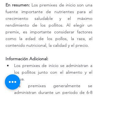
En resumen:
 Los premixes de inicio son una 
fuente importante de nutrientes para el 
crecimiento saludable y el máximo 
rendimiento de los pollitos. Al elegir un 
premix, es importante considerar factores 
como la edad de los pollos, la raza, el 
contenido nutricional, la calidad y el precio.
Información Adicional:
Los premixes de inicio se administran a 
los pollitos junto con el alimento y el 
agua.
Los premixes generalmente se 
administran durante un período de 6-8 
semanas.
Para obtener más información sobre los 
premixes, consulte a un veterinario o un 
especialista en nutrición.
Nota:
 Este contenido es solo para fines 